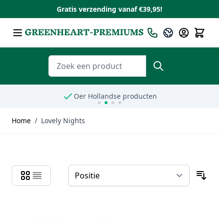
Gratis verzending vanaf €39,95!
Ga naar de inhoud
Taal
Nederlands
Zoeken
Oer Hollandse producten
Home
/
Lovely Nights