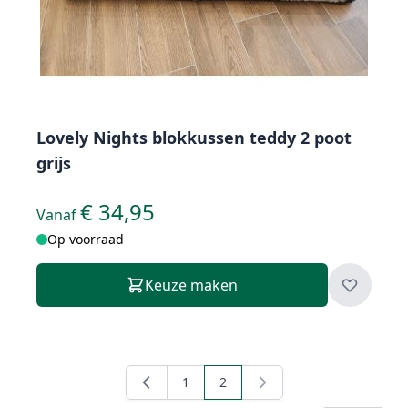
Lovely Nights blokkussen teddy 2 poot
grijs
€ 34,95
Vanaf
Op voorraad
Keuze maken
1
2
Pagina
U lees momenteel pagina