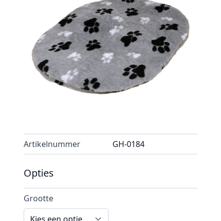
Met een speelse print en het zachte materiaal
een geweldig kussen voor uw geliefde hond!
Het kussen is gemaakt met een schuimvulling
waardoor uw hond van de grond af ligt en
lekker zacht. Het materiaal is makkelijk af te
nemen met een doek en is voorzien van een
ritssluiting waardoor hij ook kan worden
uitgewassen. Handwas.
Op voorraad
Artikelnummer
GH-0184
Opties
Grootte