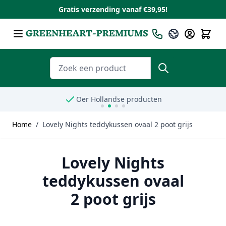
Gratis verzending vanaf €39,95!
Ga naar de inhoud
Taal
Nederlands
Zoeken
Oer Hollandse producten
Home
/
Lovely Nights teddykussen ovaal 2 poot grijs
Lovely Nights
teddykussen ovaal
2 poot grijs