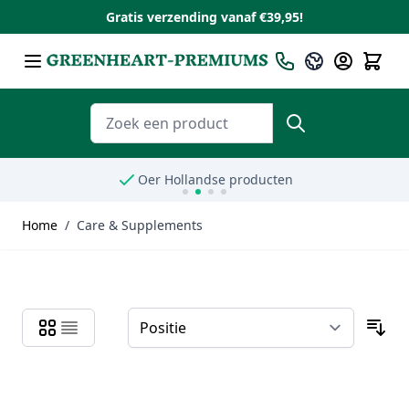
Gratis verzending vanaf €39,95!
Ga naar de inhoud
Taal
Nederlands
Zoeken
Oer Hollandse producten
Home
/
Care & Supplements