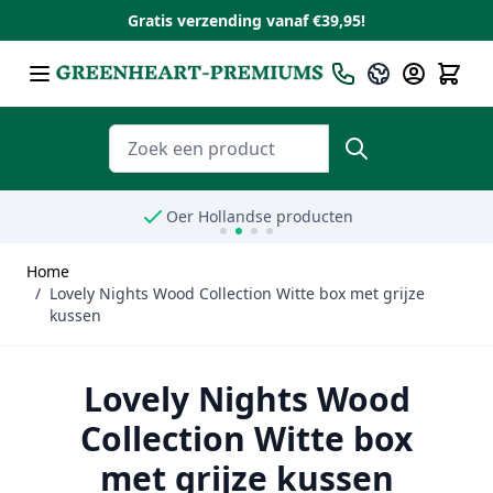
Gratis verzending vanaf €39,95!
Ga naar de inhoud
Taal
Nederlands
Zoeken
Oer Hollandse producten
Home
/
Lovely Nights Wood Collection Witte box met grijze
kussen
Lovely Nights Wood
Collection Witte box
met grijze kussen