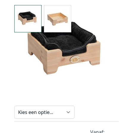
View larger image
View larger image
Op voorraad
Artikelnummer
GH-0197
Opties
Grootte
Vanaf: