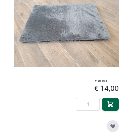
Op voorraad
Artikelnummer
GH-0191
Opties
Grootte
Vanaf:
€ 14,00
Aantal