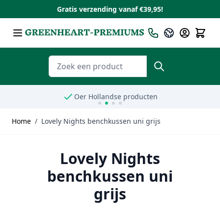
Gratis verzending vanaf €39,95!
Ga naar de inhoud
Taal
Nederlands
Zoeken
Oer Hollandse producten
Home
/
Lovely Nights benchkussen uni grijs
Lovely Nights
benchkussen uni
grijs