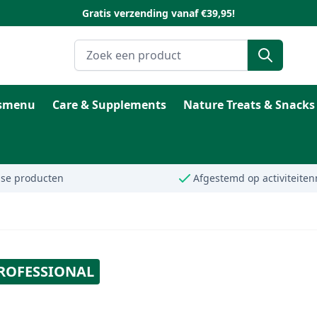
Gratis verzending vanaf €39,95!
Zoeken
esmenu
Care & Supplements
Nature Treats & Snacks
dse producten
Afgestemd op activiteiten
ROFESSIONAL