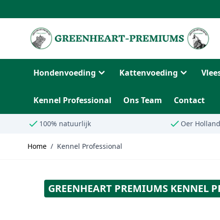
Ga naar de inhoud
Hondenvoeding
Kattenvoeding
Vle
Kennel Professional
Ons Team
Contact
100% natuurlijk
Oer Hollan
Home
/
Kennel Professional
GREENHEART PREMIUMS KENNEL P