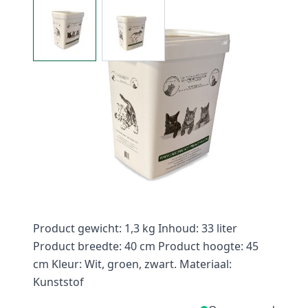
View larger image
View larger image
Voedselcontainer Greenheart-Premiums.
Deze voedselcontainer is gemaakt met de
tekeningen van Greenheart-premiums. In
deze container kun je de honden of
kattenvoeding afgesloten bewaren (vocht en
luchtdicht). De print is in de voedselcontainer
gedrukt waardoor deze van hoge kwaliteit is.
Product gewicht: 1,3 kg Inhoud: 33 liter
Product breedte: 40 cm Product hoogte: 45
cm Kleur: Wit, groen, zwart. Materiaal:
Kunststof