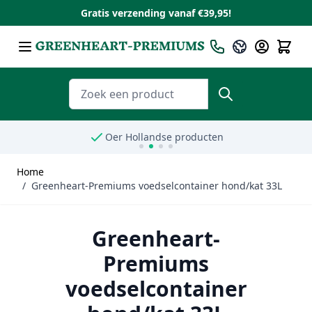
Gratis verzending vanaf €39,95!
Ga naar de inhoud
Taal
Nederlands
Zoeken
Oer Hollandse producten
Home
/
Greenheart-Premiums voedselcontainer hond/kat 33L
Greenheart-
Premiums
voedselcontainer